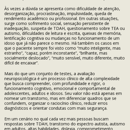
Às vezes a dúvida se apresenta como dificuldade de atenção,
desorganização, procrastinação, impulsividade, queda de
rendimento acadêmico ou profissional. Em outras situações,
surge como sofrimento social, sensação persistente de
inadequação, suspeita de TDAH, questionamento sobre TEA ou
autismo, dificuldades de leitura e escrita, queixas de memória,
lentificação cognitiva ou mudanças no funcionamento de um
idoso que já não parece o mesmo. Há também os casos em
que o paciente sempre foi visto como “muito inteligente, mas
estranho”, “capaz, porém inconstante”, “brilhante, mas
socialmente deslocado”, “muito sensível, muito diferente, muito
difícil de encaixar”.
Mais do que um conjunto de testes, a avaliação
neuropsicológica é um processo clínico de alta complexidade
que busca compreender, com profundidade e rigor, o
funcionamento cognitivo, emocional e comportamental de
adolescentes, adultos e idosos. Seu valor não está apenas em
nomear um transtorno, mas em diferenciar quadros que se
confundem, organizar o raciocínio clínico, reduzir erros
diagnósticos e orientar condutas com mais segurança.
Em um cenário no qual cada vez mais pessoas buscam
respostas sobre TDAH, transtorno do espectro autista, autismo
em adultos, altas habilidades, dislexia, comprometimento