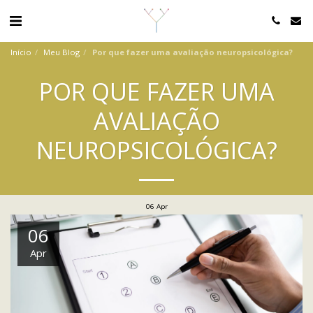
Início
Meu Blog
Por que fazer uma avaliação neuropsicológica?
POR QUE FAZER UMA
AVALIAÇÃO
NEUROPSICOLÓGICA?
06
Apr
06
Apr