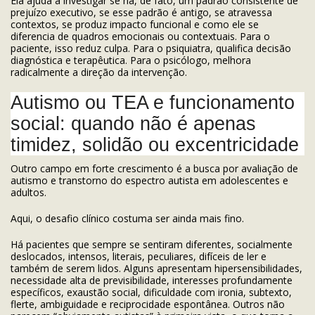
Ela ajuda a investigar se há, de fato, um padrão consistente de
prejuízo executivo, se esse padrão é antigo, se atravessa
contextos, se produz impacto funcional e como ele se
diferencia de quadros emocionais ou contextuais. Para o
paciente, isso reduz culpa. Para o psiquiatra, qualifica decisão
diagnóstica e terapêutica. Para o psicólogo, melhora
radicalmente a direção da intervenção.
Autismo ou TEA e funcionamento
social: quando não é apenas
timidez, solidão ou excentricidade
Outro campo em forte crescimento é a busca por avaliação de
autismo e transtorno do espectro autista em adolescentes e
adultos.
Aqui, o desafio clínico costuma ser ainda mais fino.
Há pacientes que sempre se sentiram diferentes, socialmente
deslocados, intensos, literais, peculiares, difíceis de ler e
também de serem lidos. Alguns apresentam hipersensibilidades,
necessidade alta de previsibilidade, interesses profundamente
específicos, exaustão social, dificuldade com ironia, subtexto,
flerte, ambiguidade e reciprocidade espontânea. Outros não